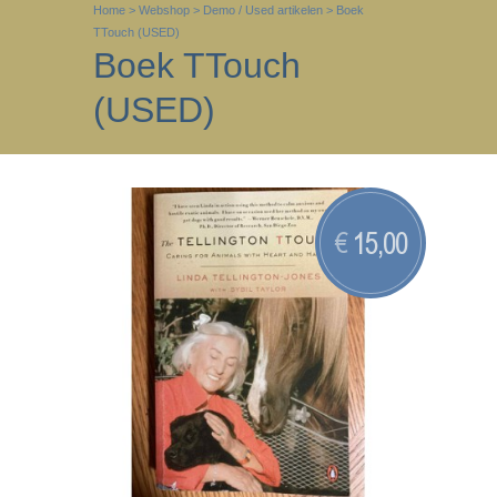
Home
>
Webshop
>
Demo / Used artikelen
>
Boek
TTouch (USED)
Boek TTouch
(USED)
15,00
€