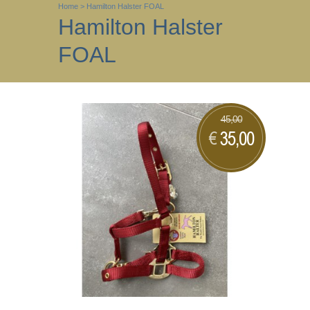
Home
>
Hamilton Halster FOAL
Hamilton Halster
FOAL
45,00
35,00
€