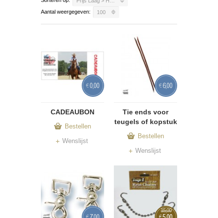
Sorteren op:
Prijs Laag > Hoog
Aantal weergegeven:
100
0,00
6,00
€
€
CADEAUBON
Tie ends voor
teugels of kopstuk
Bestellen
Bestellen
Wenslijst
Wenslijst
15,00
7,00
5,00
€
€