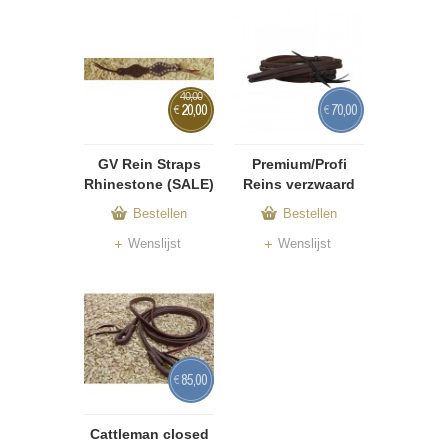
40,00
20,00
70,00
€
€
GV Rein Straps
Premium/Profi
Rhinestone (SALE)
Reins verzwaard
Bestellen
Bestellen
Wenslijst
Wenslijst
85,00
€
Cattleman closed