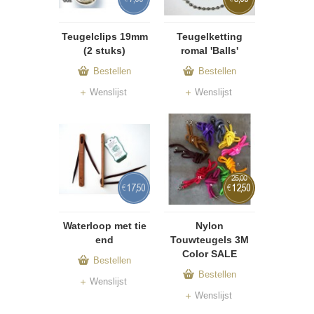
Teugelclips 19mm
Teugelketting
(2 stuks)
romal 'Balls'
Bestellen
Bestellen
Wenslijst
Wenslijst
25,00
17,50
12,50
€
€
Waterloop met tie
Nylon
end
Touwteugels 3M
Color SALE
Bestellen
Bestellen
Wenslijst
Wenslijst