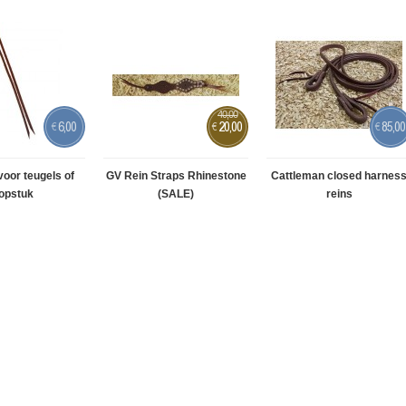
40,00
6,00
20,00
85,00
€
€
€
voor teugels of
GV Rein Straps Rhinestone
Cattleman closed harnes
opstuk
(SALE)
reins