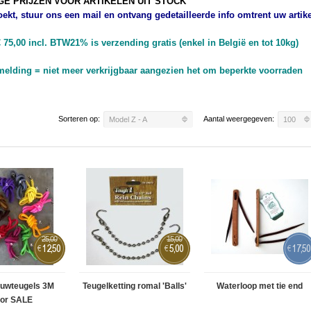
GE PRIJZEN VOOR ARTIKELEN UIT STOCK
zoekt, stuur ons een mail en ontvang gedetailleerde info omtrent uw artike
75,00 incl. BTW21% is verzending gratis (enkel in België en tot 10kg)
lding = niet meer verkrijgbaar
aangezien het om beperkte voorraden
Sorteren op:
Aantal weergegeven:
Model Z - A
100
25,00
15,00
12,50
5,00
17,50
€
€
€
ouwteugels 3M
Teugelketting romal 'Balls'
Waterloop met tie end
lor SALE