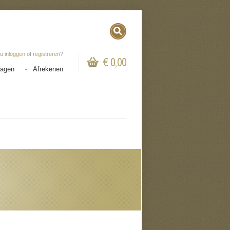
 u
inloggen
of
registreren
?
€ 0,00
wagen
Afrekenen