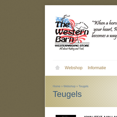
Webshop
Informatie
Home
>
Webshop
>
Teugels
Teugels