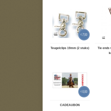
7,00
€
Teugelclips 19mm (2 stuks)
Tie ends 
k
0,00
€
CADEAUBON