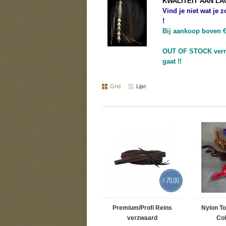
KWALITEIT AAN LA
Vind je niet wat je 
!
Bij aankoop boven € 
OUT OF STOCK verme
gaat !!
Grid
Lijst
70,00
€
Premium/Profi Reins
Nylon T
verzwaard
Co