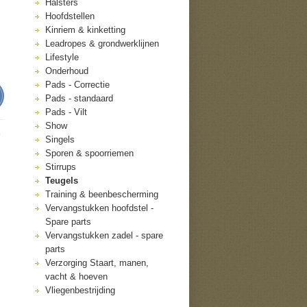
Halsters
Hoofdstellen
Kinriem & kinketting
Leadropes & grondwerklijnen
Lifestyle
Onderhoud
Pads - Correctie
Pads - standaard
Pads - Vilt
Show
s
Singels
Sporen & spoorriemen
Stirrups
Teugels
Training & beenbescherming
Vervangstukken hoofdstel -
Spare parts
Vervangstukken zadel - spare
parts
Verzorging Staart, manen,
vacht & hoeven
Vliegenbestrijding