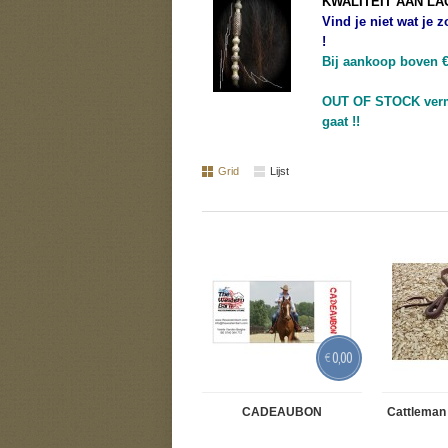
KWALITEIT AAN LA
Vind je niet wat je 
!
Bij aankoop boven € 
OUT OF STOCK verme
gaat !!
Grid
Lijst
0,00
€
CADEAUBON
Cattleman