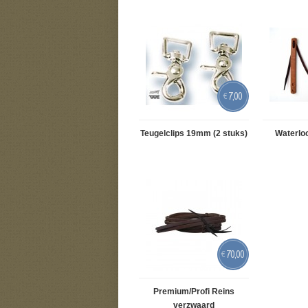
7,00
€
Teugelclips 19mm (2 stuks)
Waterloo
70,00
€
Premium/Profi Reins
verzwaard