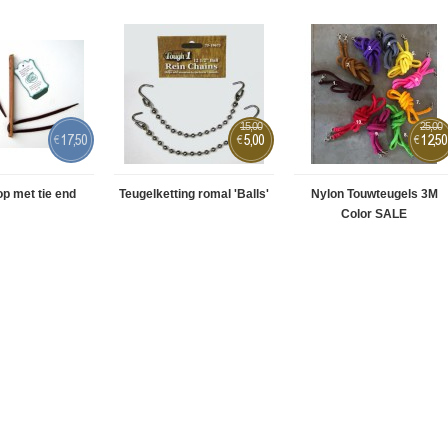
15,00
25,00
17,50
5,00
12,50
€
€
€
p met tie end
Teugelketting romal 'Balls'
Nylon Touwteugels 3M
Color SALE