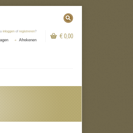
 u
inloggen
of
registreren
?
€ 0,00
wagen
Afrekenen