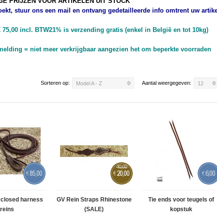
GE PRIJZEN VOOR ARTIKELEN UIT STOCK
zoekt, stuur ons een mail en ontvang gedetailleerde info omtrent uw artike
75,00 incl. BTW21% is verzending gratis (enkel in België en tot 10kg)
lding = niet meer verkrijgbaar
aangezien het om beperkte voorraden
Sorteren op:
Aantal weergegeven:
Model A - Z
12
40,00
85,00
20,00
6,00
€
€
€
 closed harness
GV Rein Straps Rhinestone
Tie ends voor teugels of
reins
(SALE)
kopstuk