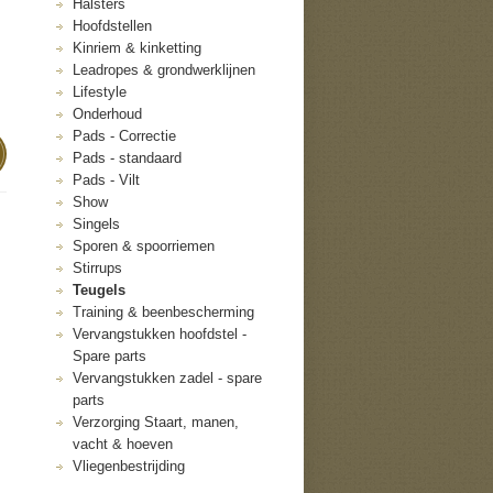
Halsters
Hoofdstellen
Kinriem & kinketting
Leadropes & grondwerklijnen
Lifestyle
Onderhoud
Pads - Correctie
Pads - standaard
Pads - Vilt
Show
Singels
Sporen & spoorriemen
Stirrups
Teugels
Training & beenbescherming
Vervangstukken hoofdstel -
Spare parts
Vervangstukken zadel - spare
parts
Verzorging Staart, manen,
vacht & hoeven
Vliegenbestrijding