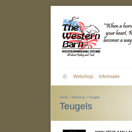
Webshop
Informatie
Home
>
Webshop
>
Teugels
Teugels