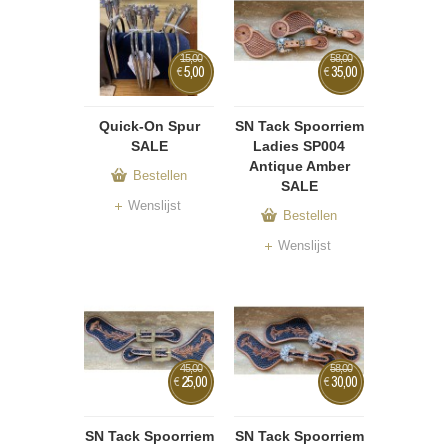
15,00
58,00
5,00
35,00
€
€
Quick-On Spur
SN Tack Spoorriem
SALE
Ladies SP004
Antique Amber
Bestellen
SALE
Wenslijst
Bestellen
Wenslijst
45,00
58,00
25,00
30,00
€
€
SN Tack Spoorriem
SN Tack Spoorriem