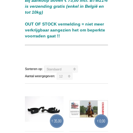
Bij aankoop boven € 75,00 incl. BTW21%
is verzending gratis (enkel in België en
tot 10kg)
OUT OF STOCK vermelding = niet meer
verkrijgbaar
aangezien het om beperkte
voorraden gaat !!
Sorteren op:
Standaard
Aantal weergegeven:
12
35,00
0,00
€
€