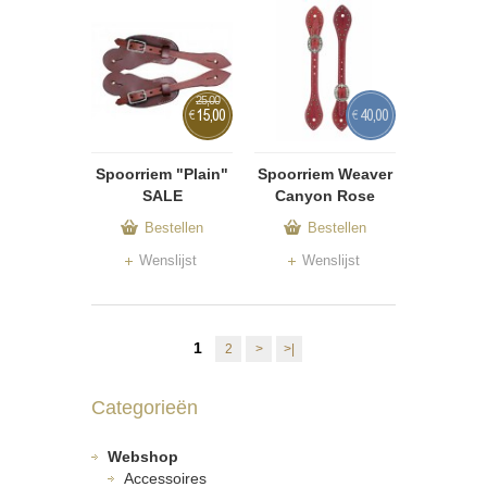
25,00
15,00
40,00
€
€
Spoorriem "Plain"
Spoorriem Weaver
SALE
Canyon Rose
Bestellen
Bestellen
Wenslijst
Wenslijst
1
2
>
>|
Categorieën
Webshop
Accessoires