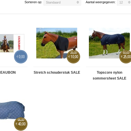
Sorteren op:
Aantal weergegeven:
Standaard
12
25,00
50,00
0,00
10,00
25,00
€
€
€
DEAUBON
Stretch schouderstuk SALE
Topscore nylon
sommersheet SALE
95,00
40,00
€