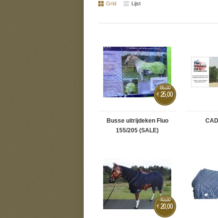
Grid
Lijst
85,00
25,00
€
Busse uitrijdeken Fluo
CA
155/205 (SALE)
40,00
20,00
€