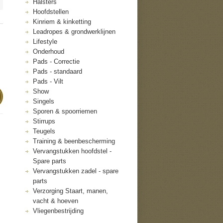
Halsters
Hoofdstellen
Kinriem & kinketting
Leadropes & grondwerklijnen
Lifestyle
Onderhoud
Pads - Correctie
Pads - standaard
Pads - Vilt
Show
Singels
Sporen & spoorriemen
Stirrups
Teugels
Training & beenbescherming
Vervangstukken hoofdstel -
Spare parts
Vervangstukken zadel - spare
parts
Verzorging Staart, manen,
vacht & hoeven
Vliegenbestrijding