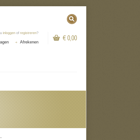
 u
inloggen
of
registreren
?
€ 0,00
wagen
Afrekenen