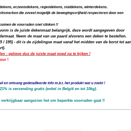
dekens, eczeemdekens, regendekens, staldekens, winterdekens.
eitsmerken die zoveel mogelijk de bewegingsvrijheid respecteren door een
kunnen de voorraden snel slinken !!
orm is de juiste dekenmaat belangrijk, deze wordt aangegeven door
ermaat. Neem de maat van uw paard alvorens een deken te bestellen.
 / 195) - dit is de zijdelingse maat vanaf het midden van de borst tot aa
rt).
 - gelieve dus de juiste maat goed na te kijken !
our !
il en ontvang gedetailleerde info m.b.t. het produkt wat u zoekt !
% is verzending gratis (enkel in België en tot 10kg).
verkrijgbaar
aangezien het om beperkte voorraden gaat !!