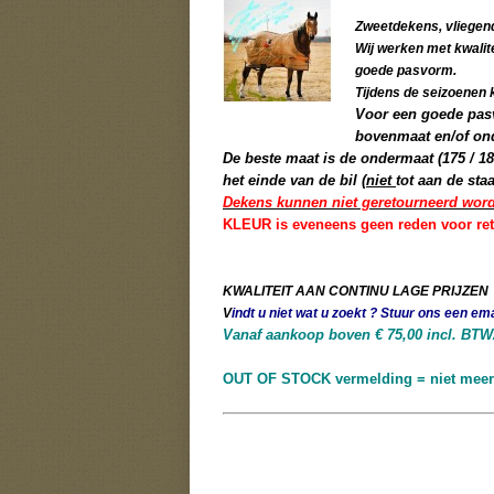
Zweetdekens, vliegen
Wij werken met kwalit
goede pasvorm.
Tijdens de seizoenen 
Voor een goede pasv
bovenmaat en/of ond
De beste maat is de ondermaat (175 / 185
het einde van de bil (
niet
tot aan de staa
Dekens kunnen niet geretourneerd worden
KLEUR is eveneens geen reden voor ret
KWALITEIT AAN CONTINU LAGE PRIJZEN
V
indt u niet wat u zoekt ? Stuur ons een ema
Vanaf aankoop boven € 75,00 incl. BTW21
OUT OF STOCK vermelding = niet meer 