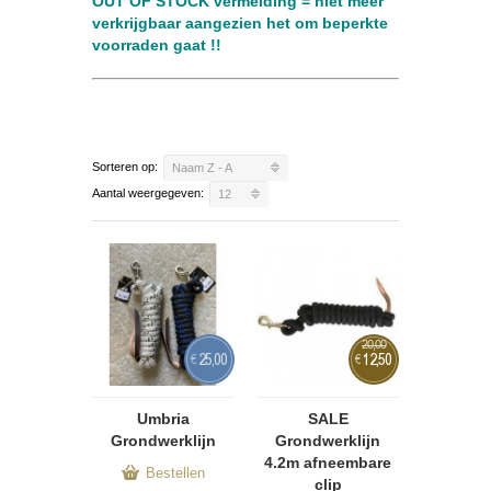
OUT OF STOCK vermelding = niet meer
verkrijgbaar
aangezien het om beperkte
voorraden gaat !!
Sorteren op:
Naam Z - A
Aantal weergegeven:
12
20,00
25,00
12,50
€
€
Umbria
SALE
Grondwerklijn
Grondwerklijn
4.2m afneembare
Bestellen
clip